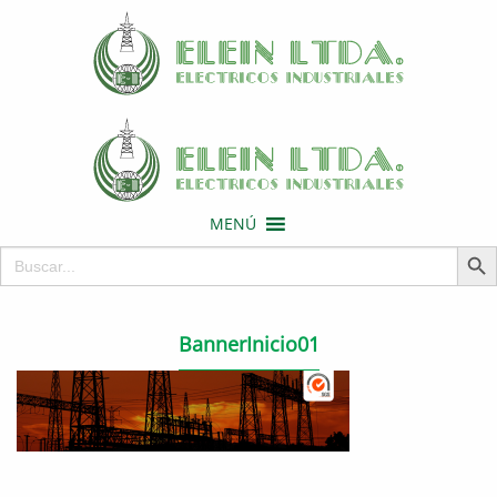
MENÚ
Botón de 
Buscar:
BannerInicio01