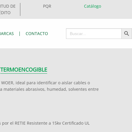
ITUD DE
PQR
Catálogo
ÉDITO
Botón de 
Buscar:
ARCAS
CONTACTO
TERMOENCOGIBLE
OER, ideal para identificar o aislar cables o
te a materiales abrasivos, humedad, solventes entre
 por el RETIE Resistente a 15kv Certificado UL